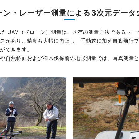
ーン・レーザー測量による3次元データ
」に対応したUAV（ドローン）測量は、既存の測量方法である
ースがあり、精度も大幅に向上し、手動式に加え自動航行
とができます。
形や自然斜面および樹木伐採前の地形測量では、写真測量